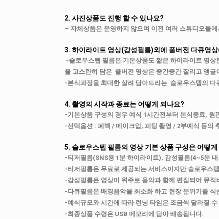
2. 사진상품도 진행 할 수 있나요?
– 자체상품은 운영하지 않으며 이전 여러 스튜디오들에
3. 하이라이트 영상(감성필름)외에 풀버전 다큐영상
-슬로우스텝 필름은 기본상품도 짧은 하이라이트 영상뿐
을 고스란히 담은 풀버전 영상은 중간중간 잘리고 앵글
-본식과정을 최대한 살려 담아드리는 슬로우스텝의 다
4. 촬영의 시작과 종료는 어떻게 되나요?
-기본상품 구성의 경우 예식 1시간전부터 본식종료, 원
-선택옵션 : 폐백 / 메이크업, 피팅 촬영 / 2부예식 등
5. 슬로우스텝 필름의 영상 기본 상품 구성은 어떻게
-티저필름(SNS용 1분 하이라이트), 감성필름(4~5분
-티저필름은 무료로 제공되는 서비스이지만 슬로우스텝의
-감성필름은 영상미 위주로 음악과 함께 편집되어 뮤직
-다큐필름은 배경음악을 최소화 하고 현장 분위기를 식순
-예식규모와 시간에 따라 런닝 타임은 조금씩 달라질 수
-최종상품 수령은 USB 메모리에 담아 배송됩니다.